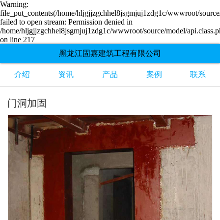
Warning:
file_put_contents(/home/hljgjjzgchhel8jsgmjuj1zdg1c/wwwroot/source/
failed to open stream: Permission denied in
/home/hljgjjzgchhel8jsgmjuj1zdg1c/wwwroot/source/model/api.class.
on line 217
黑龙江固嘉建筑工程有限公司
介绍
资讯
产品
案例
联系
门洞加固