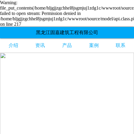
Warning:
file_put_contents(/home/hljgjjzgchhel8jsgmjuj1zdg1c/wwwroot/source/
failed to open stream: Permission denied in
/home/hljgjjzgchhel8jsgmjuj1zdg1c/wwwroot/source/model/api.class.
on line 217
黑龙江固嘉建筑工程有限公司
介绍
资讯
产品
案例
联系