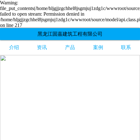
Warning:
file_put_contents(/home/hljgjjzgchhel8jsgmjuj1zdg1c/wwwroot/source/
failed to open stream: Permission denied in
/home/hljgjjzgchhel8jsgmjuj1zdg1c/wwwroot/source/model/api.class.
on line 217
黑龙江固嘉建筑工程有限公司
介绍
资讯
产品
案例
联系