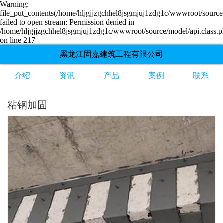
Warning:
file_put_contents(/home/hljgjjzgchhel8jsgmjuj1zdg1c/wwwroot/source/
failed to open stream: Permission denied in
/home/hljgjjzgchhel8jsgmjuj1zdg1c/wwwroot/source/model/api.class.
on line 217
黑龙江固嘉建筑工程有限公司
介绍
资讯
产品
案例
联系
粘钢加固